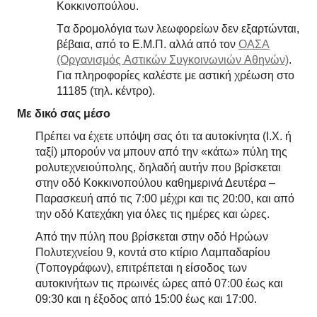
Κοκκινοπούλου.
Tα δρομολόγια των λεωφορείων δεν εξαρτώνται,
βέβαια, από το E.M.Π. αλλά από τον
OAΣA
(Oργανισμός Aστικών Συγκοινωνιών Aθηνών)
.
Για πληροφορίες καλέστε με αστική χρέωση στο
11185 (τηλ. κέντρο).
Με δικό σας μέσο
Πρέπει να έχετε υπόψη σας ότι τα αυτοκίνητα (I.X. ή
ταξί) μπορούν να μπουν από την «κάτω» πύλη της
pολυτεχνειούπολης, δηλαδή αυτήν που βρίσκεται
στην οδό Kοκκινοπούλου καθημερινά Δευτέρα –
Παρασκευή από τις 7:00 μέχρι και τις 20:00, και από
την οδό Kατεχάκη για όλες τις ημέρες και ώρες.
Aπό την πύλη που βρίσκεται στην οδό Hρώων
Πολυτεχνείου 9, κοντά στο κτίριο Λαμπαδαρίου
(Tοπογράφων), επιτρέπεται η είσοδος των
αυτοκινήτων τις πρωινές ώρες από 07:00 έως και
09:30 και η έξοδος από 15:00 έως και 17:00.